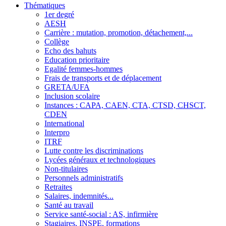
Thématiques
1er degré
AESH
Carrière : mutation, promotion, détachement,...
Collège
Echo des bahuts
Education prioritaire
Egalité femmes-hommes
Frais de transports et de déplacement
GRETA/UFA
Inclusion scolaire
Instances : CAPA, CAEN, CTA, CTSD, CHSCT,
CDEN
International
Interpro
ITRF
Lutte contre les discriminations
Lycées généraux et technologiques
Non-titulaires
Personnels administratifs
Retraites
Salaires, indemnités...
Santé au travail
Service santé-social : AS, infirmière
Stagiaires, INSPE, formations