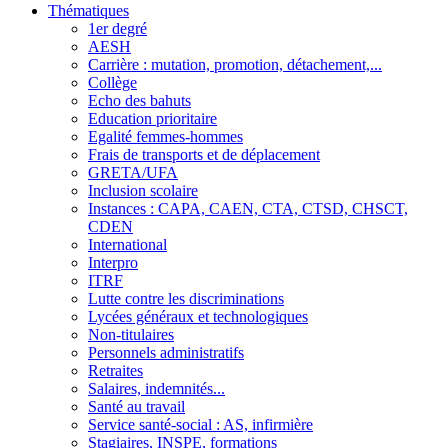
Thématiques
1er degré
AESH
Carrière : mutation, promotion, détachement,...
Collège
Echo des bahuts
Education prioritaire
Egalité femmes-hommes
Frais de transports et de déplacement
GRETA/UFA
Inclusion scolaire
Instances : CAPA, CAEN, CTA, CTSD, CHSCT,
CDEN
International
Interpro
ITRF
Lutte contre les discriminations
Lycées généraux et technologiques
Non-titulaires
Personnels administratifs
Retraites
Salaires, indemnités...
Santé au travail
Service santé-social : AS, infirmière
Stagiaires, INSPE, formations