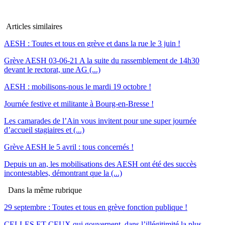
Articles similaires
AESH : Toutes et tous en grève et dans la rue le 3 juin !
Grève AESH 03-06-21 A la suite du rassemblement de 14h30
devant le rectorat, une AG (...)
AESH : mobilisons-nous le mardi 19 octobre !
Journée festive et militante à Bourg-en-Bresse !
Les camarades de l’Ain vous invitent pour une super journée
d’accueil stagiaires et (...)
Grève AESH le 5 avril : tous concernés !
Depuis un an, les mobilisations des AESH ont été des succès
incontestables, démontrant que la (...)
Dans la même rubrique
29 septembre : Toutes et tous en grève fonction publique !
CELLES ET CEUX qui gouvernent, dans l’illégitimité la plus