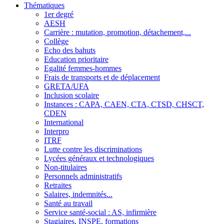
Thématiques
1er degré
AESH
Carrière : mutation, promotion, détachement,...
Collège
Echo des bahuts
Education prioritaire
Egalité femmes-hommes
Frais de transports et de déplacement
GRETA/UFA
Inclusion scolaire
Instances : CAPA, CAEN, CTA, CTSD, CHSCT,
CDEN
International
Interpro
ITRF
Lutte contre les discriminations
Lycées généraux et technologiques
Non-titulaires
Personnels administratifs
Retraites
Salaires, indemnités...
Santé au travail
Service santé-social : AS, infirmière
Stagiaires, INSPE, formations