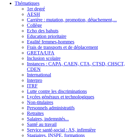
Thématiques
1er degré
AESH
Carrière : mutation, promotion, détachement,...
Collège
Echo des bahuts
Education prioritaire
Egalité femmes-hommes
Frais de transports et de déplacement
GRETA/UFA
Inclusion scolaire
Instances : CAPA, CAEN, CTA, CTSD, CHSCT,
CDEN
International
Interpro
ITRF
Lutte contre les discriminations
Lycées généraux et technologiques
Non-titulaires
Personnels administratifs
Retraites
Salaires, indemnités...
Santé au travail
Service santé-social : AS, infirmière
Stagiaires, INSPE, formations