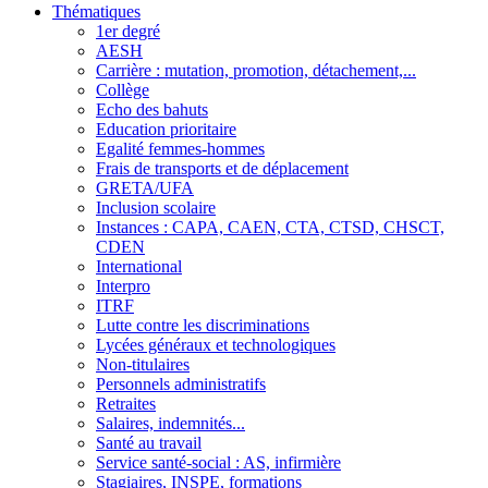
Thématiques
1er degré
AESH
Carrière : mutation, promotion, détachement,...
Collège
Echo des bahuts
Education prioritaire
Egalité femmes-hommes
Frais de transports et de déplacement
GRETA/UFA
Inclusion scolaire
Instances : CAPA, CAEN, CTA, CTSD, CHSCT,
CDEN
International
Interpro
ITRF
Lutte contre les discriminations
Lycées généraux et technologiques
Non-titulaires
Personnels administratifs
Retraites
Salaires, indemnités...
Santé au travail
Service santé-social : AS, infirmière
Stagiaires, INSPE, formations