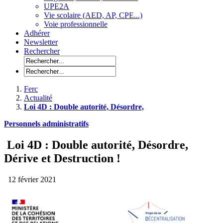
UPE2A
Vie scolaire (AED, AP, CPE...)
Voie professionnelle
Adhérer
Newsletter
Rechercher
Ferc
Actualité
Loi 4D : Double autorité, Désordre,
Personnels administratifs
Loi 4D : Double autorité, Désordre,
Dérive et Destruction !
12 février 2021