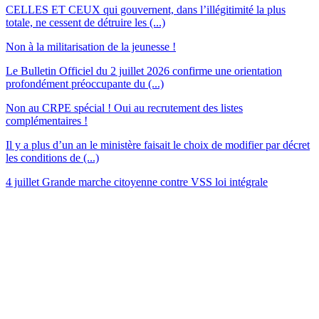
CELLES ET CEUX qui gouvernent, dans l’illégitimité la plus
totale, ne cessent de détruire les (...)
Non à la militarisation de la jeunesse !
Le Bulletin Officiel du 2 juillet 2026 confirme une orientation
profondément préoccupante du (...)
Non au CRPE spécial ! Oui au recrutement des listes
complémentaires !
Il y a plus d’un an le ministère faisait le choix de modifier par décret
les conditions de (...)
4 juillet Grande marche citoyenne contre VSS loi intégrale