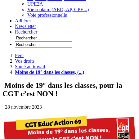
UPE2A
Vie scolaire (AED, AP, CPE...)
Voie professionnelle
Adhérer
Newsletter
Rechercher
Ferc
Vos droits
Santé au travail
Moins de 19° dans les classes, (...)
Moins de 19° dans les classes, pour la
CGT c’est NON !
28 novembre 2023