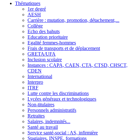
Thématiques
1er degré
AESH
Carrière : mutation, promotion, détachement,...
Collège
Echo des bahuts
Education prioritaire
Egalité femmes-hommes
Frais de transports et de déplacement
GRETA/UFA
Inclusion scolaire
Instances : CAPA, CAEN, CTA, CTSD, CHSCT,
CDEN
International
Interpro
ITRF
Lutte contre les discriminations
Lycées généraux et technologiques
Non-titulaires
Personnels administratifs
Retraites
Salaires, indemnités...
Santé au travail
Service santé-social : AS, infirmière
Stagiaires, INSPE, formations