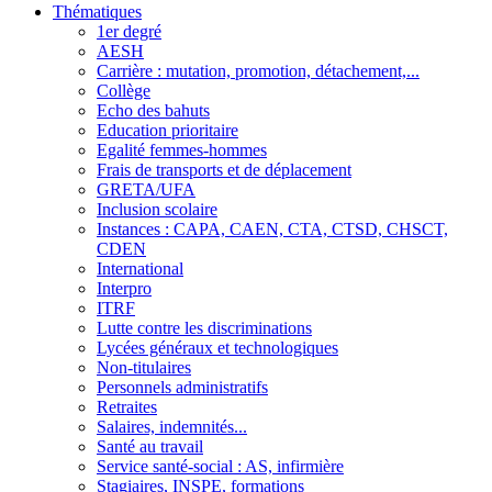
Thématiques
1er degré
AESH
Carrière : mutation, promotion, détachement,...
Collège
Echo des bahuts
Education prioritaire
Egalité femmes-hommes
Frais de transports et de déplacement
GRETA/UFA
Inclusion scolaire
Instances : CAPA, CAEN, CTA, CTSD, CHSCT,
CDEN
International
Interpro
ITRF
Lutte contre les discriminations
Lycées généraux et technologiques
Non-titulaires
Personnels administratifs
Retraites
Salaires, indemnités...
Santé au travail
Service santé-social : AS, infirmière
Stagiaires, INSPE, formations