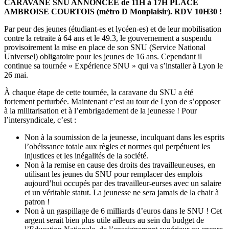
CARAVANE SNU ANNONCEE de 11H à 17H PLACE
AMBROISE COURTOIS (métro D Monplaisir). RDV 10H30 !
Par peur des jeunes (étudiant-es et lycéen-es) et de leur mobilisation
contre la retraite à 64 ans et le 49.3, le gouvernement a suspendu
provisoirement la mise en place de son SNU (Service National
Universel) obligatoire pour les jeunes de 16 ans. Cependant il
continue sa tournée « Expérience SNU » qui va s’installer à Lyon le
26 mai.
À chaque étape de cette tournée, la caravane du SNU a été
fortement perturbée. Maintenant c’est au tour de Lyon de s’opposer
à la militarisation et à l’embrigadement de la jeunesse ! Pour
l’intersyndicale, c’est :
Non à la soumission de la jeunesse, inculquant dans les esprits
l’obéissance totale aux règles et normes qui perpétuent les
injustices et les inégalités de la société.
Non à la remise en cause des droits des travailleur.euses, en
utilisant les jeunes du SNU pour remplacer des emplois
aujourd’hui occupés par des travailleur-eurses avec un salaire
et un véritable statut. La jeunesse ne sera jamais de la chair à
patron !
Non à un gaspillage de 6 milliards d’euros dans le SNU ! Cet
argent serait bien plus utile ailleurs au sein du budget de