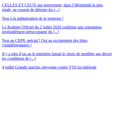
CELLES ET CEUX qui gouvernent, dans l’illégitimité la plus
totale, ne cessent de détruire les (...)
Non à la militarisation de la jeunesse !
Le Bulletin Officiel du 2 juillet 2026 confirme une orientation
profondément préoccupante du (...)
Non au CRPE spécial ! Oui au recrutement des listes
complémentaires !
Il y a plus d’un an le ministère faisait le choix de modifier par décret
les conditions de (...)
4 juillet Grande marche citoyenne contre VSS loi intégrale