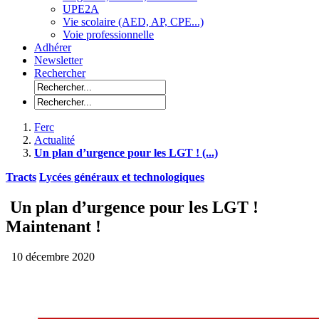
UPE2A
Vie scolaire (AED, AP, CPE...)
Voie professionnelle
Adhérer
Newsletter
Rechercher
Ferc
Actualité
Un plan d’urgence pour les LGT ! (...)
Tracts
Lycées généraux et technologiques
Un plan d’urgence pour les LGT !
Maintenant !
10 décembre 2020