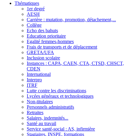
Thématiques
1er degré
AESH
Carrière : mutation, promotion, détachement,...
Collège
Echo des bahuts
Education prioritaire
Egalité femmes-hommes
Frais de transports et de déplacement
GRETA/UFA
Inclusion scolaire
Instances : CAPA, CAEN, CTA, CTSD, CHSCT,
CDEN
International
Interpro
ITRF
Lutte contre les discriminations
Lycées généraux et technologiques
Non-titulaires
Personnels administratifs
Retraites
Salaires, indemnités...
Santé au travail
Service santé-social : AS, infirmière
Stagiaires, INSPE, formations