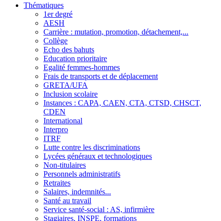
Thématiques
1er degré
AESH
Carrière : mutation, promotion, détachement,...
Collège
Echo des bahuts
Education prioritaire
Egalité femmes-hommes
Frais de transports et de déplacement
GRETA/UFA
Inclusion scolaire
Instances : CAPA, CAEN, CTA, CTSD, CHSCT,
CDEN
International
Interpro
ITRF
Lutte contre les discriminations
Lycées généraux et technologiques
Non-titulaires
Personnels administratifs
Retraites
Salaires, indemnités...
Santé au travail
Service santé-social : AS, infirmière
Stagiaires, INSPE, formations