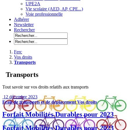
UPE2A
Vie scolaire (AED, AP, CPE...)
Voie professionnelle
Adhérer
Newsletter
Rechercher
Ferc
Vos droits
Transports
Transports
Tout savoir sur vos droits relatifs aux transports
12 décembre 2023
Frais de transports et de déplacement
Vos droits
Forfait Mobilités Durables pour 2023
Forfait Mobilités Durables pour 2023