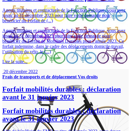
Agents titulaires et contractuels de la Fonction Publique, vous avez
jusqu’au 31 décembre 2023 pour faire votre demande pour
bénéficier du Forfait de (...)
Agents titulaires et contractuels de la Fonction Publique, vous avez
jusqu’au 31 décembre 2023 pour faire votre demande pour
bénéficier du Forfait de Mobilités Durables pour l’année 2023. Ce
forfait indemnise, dans le cadre des déplacements domicile-travail,
l’utilisation du vélo, le (...)
Lire la suite...
20 décembre 2022
Frais de transports et de déplacement
Vos droits
Forfait mobilités durables : déclaration
avant le 31 janvier 2023
Forfait mobilités durables : déclaration
avant le 31 janvier 2023