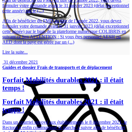
Afin de bénéficier du FMD au titre de l’année 2022, vous devez
formuler votre demande avant le 31 janvier 2023 (délai exceptionnel
cette année) par le (...)
Afin de bénéficier du FMD au titre de l’année 2022, vous devez
formuler votre demande avant le 31 janvier 2023 (délai exceptionnel
cette année) par le biais de la plateforme numérique COLIBRIS en
suivant ce lien ATTENTION : Si vous êtes personnel AESH ou
AED dont la paye est gérée par un (...)
Lire la suite...
31 décembre 2021
Guides et dossier
Frais de transports et de déplacement
Forfait Mobilités durables 2021 : il était
temps !
Forfait Mobilités durables 2021 : il était
temps !
Dans un courriel envoyé aux établissements le 8 décembre 2021, le
Rectorat a enfin communiqué la marche à suivre afin de bénéficier