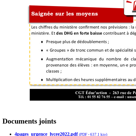
Documents joints
4pages_urgence_lycee2022.pdf
(
PDF
-
637.1 kio
)