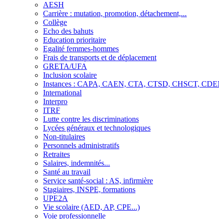
AESH
Carrière : mutation, promotion, détachement,...
Collège
Echo des bahuts
Education prioritaire
Egalité femmes-hommes
Frais de transports et de déplacement
GRETA/UFA
Inclusion scolaire
Instances : CAPA, CAEN, CTA, CTSD, CHSCT, CD
International
Interpro
ITRF
Lutte contre les discriminations
Lycées généraux et technologiques
Non-titulaires
Personnels administratifs
Retraites
Salaires, indemnités...
Santé au travail
Service santé-social : AS, infirmière
Stagiaires, INSPE, formations
UPE2A
Vie scolaire (AED, AP, CPE...)
Voie professionnelle